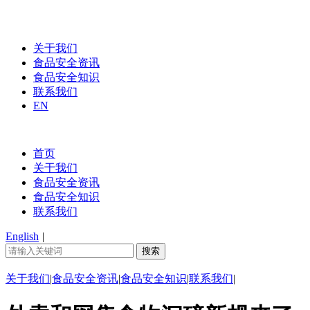
关于我们
食品安全资讯
食品安全知识
联系我们
EN
首页
关于我们
食品安全资讯
食品安全知识
联系我们
English
|
关于我们
|
食品安全资讯
|
食品安全知识
|
联系我们
|