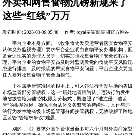
外卖和网售食物沉磅新规来了
这些“红线”万万
发布时间: 2026-03-09 05:48 作者: royal皇家88集团官方网站
平台企业本身方面。《收集食物发卖运营者落实食物平安
从体义务监视办理》要求平台企业明白食物平安办理机构，配
备合适现实的办理人员等，切实加强收集食物平安全过程办
理。平台企业的食物平安员及时对监测发觉的食物平安风险现
患进行排查，及时报现的严沉食物平安问题；平台企业次要担
任人要对收集食物平安全面担任。
正在属地管辖准绳的根本上，引入违法行为发生地的省级
市场监管部分管辖权，这一“居处地管辖为从、违法行为发生
地省级管辖为辅”的权限划分模式，既遵照了“谁注册、谁监
管”的根基准绳，确保平台从体义务监管的持续性，又付与违
法行为发生地省级市场监管部分间接管辖权，无效破解了跨地
区监管“管辖权争议”难题。
别的，《》要求外卖平台该当至多每六个月对外卖商家登